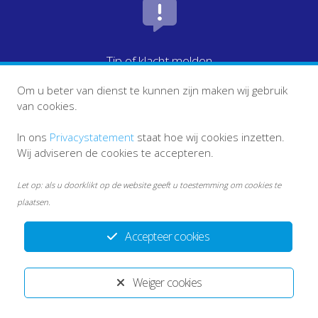
Tip of klacht melden
Om u beter van dienst te kunnen zijn maken wij gebruik
van cookies.
In ons
Privacystatement
staat hoe wij cookies inzetten.
Wij adviseren de cookies te accepteren.
Let op: als u doorklikt op de website geeft u toestemming om cookies te
plaatsen.
Accepteer cookies
info ketenpartners
Disclaimer
Privacystatement ECT
Weiger cookies
Ontwikkeld door:
Yardzorgsites.nl