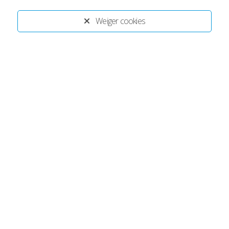
Weiger cookies
info ketenpartners
Disclaimer
Privacystatement ECT
Ontwikkeld door:
Yardzorgsites.nl