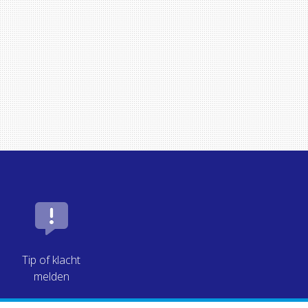
Tip of klacht
melden