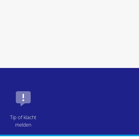
Tip of klacht
melden