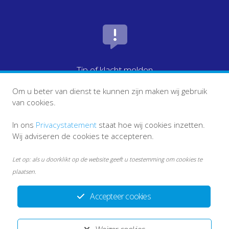
Tip of klacht melden
Om u beter van dienst te kunnen zijn maken wij gebruik
van cookies.
In ons
Privacystatement
staat hoe wij cookies inzetten.
Wij adviseren de cookies te accepteren.
Let op: als u doorklikt op de website geeft u toestemming om cookies te
plaatsen.
Accepteer cookies
info ketenpartners
Disclaimer
Privacystatement ECT