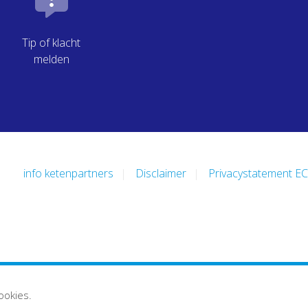
Tip of klacht
melden
info ketenpartners
Disclaimer
Privacystatement E
ookies.