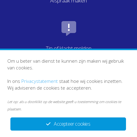
Afspraak maken
Tip of klacht melden
Om u beter van dienst te kunnen zijn maken wij gebruik
van cookies.
In ons
Privacystatement
staat hoe wij cookies inzetten.
Wij adviseren de cookies te accepteren.
Let op: als u doorklikt op de website geeft u toestemming om cookies te
plaatsen.
Accepteer cookies
info ketenpartners
Disclaimer