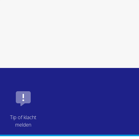
Tip of klacht
melden