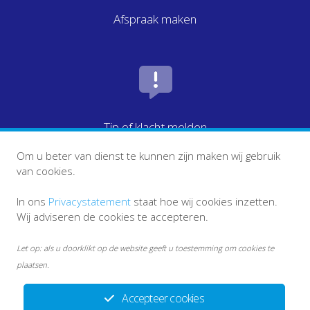
Afspraak maken
Tip of klacht melden
Om u beter van dienst te kunnen zijn maken wij gebruik
van cookies.
In ons
Privacystatement
staat hoe wij cookies inzetten.
Wij adviseren de cookies te accepteren.
Let op: als u doorklikt op de website geeft u toestemming om cookies te
plaatsen.
Accepteer cookies
info ketenpartners
Disclaimer